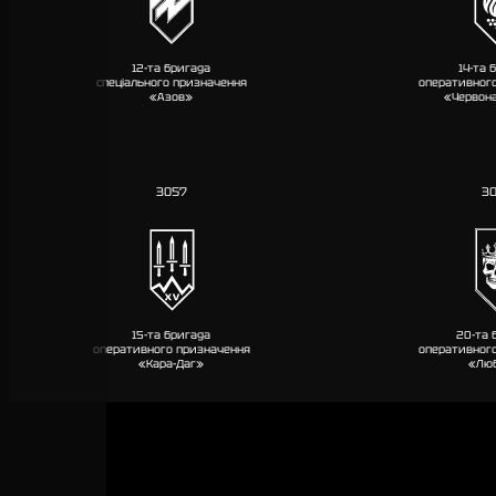
12-та бригада
14-та 
спеціального призначення
оперативног
«Азов»
«Червон
3057
3
15-та бригада
20-та 
оперативного призначення
оперативног
«Кара-Даг»
«Лю
3029
3