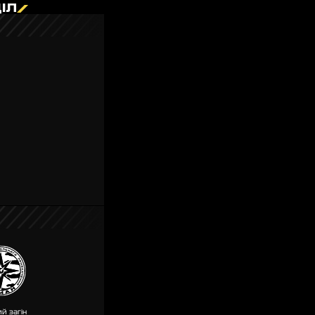
ІЛ
й загін