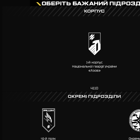
ОБЕРІТЬ БАЖАНИЙ ПІДРОЗД
КОРПУС
1-й корпус
Національної гвардії України
«Азов»
4110
ОКРЕМІ ПІДРОЗДІЛИ
41-й полк
Окреми