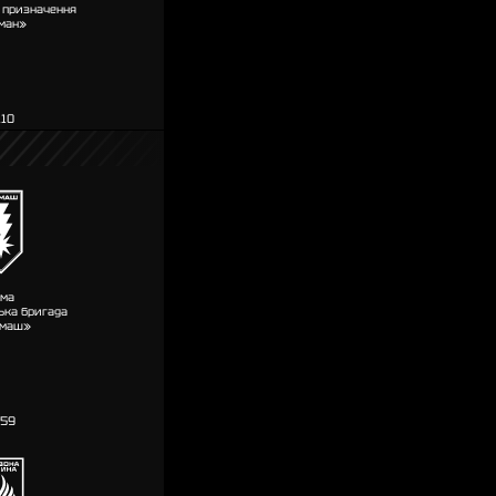
о призначення
ман»
110
-ма
ька бригада
рмаш»
159