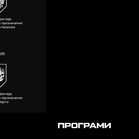
бригада
о призначення
а Калина»
028
бригада
о призначення
барт»
ПРОГРАМИ
009