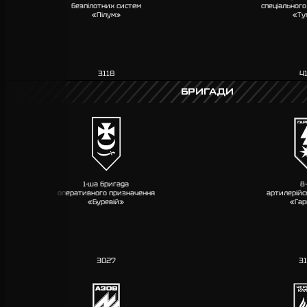
безпілотних систем
спеціальног
«Пілум»
«Ту
3118
4
БРИГАДИ
1-ша бригада
8
оперативного призначення
артилерійс
«Буревій»
«Га
3027
3