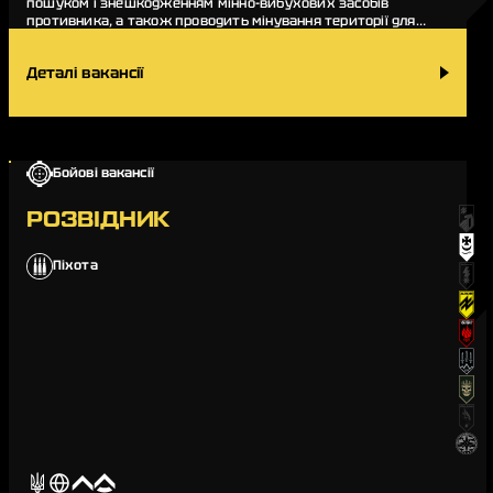
пошуком і знешкодженням мінно-вибухових засобів
противника, а також проводить мінування території для
недопущення прориву ворожих сил крізь бойові поряд…
Деталі вакансії
Бойові вакансії
РОЗВІДНИК
Піхота