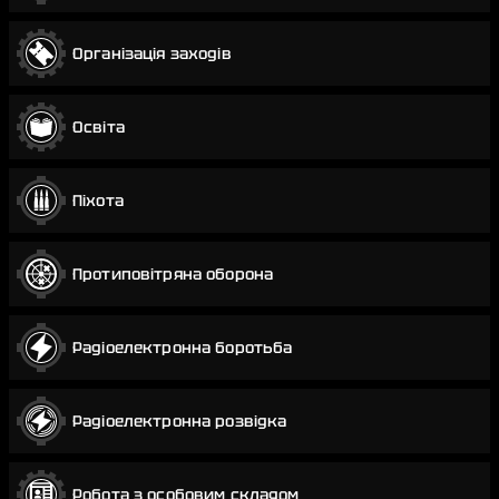
Організація заходів
Освіта
Піхота
Протиповітряна оборона
Радіоелектронна боротьба
Радіоелектронна розвідка
Робота з особовим складом