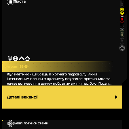
Піхота
Контракт 18-24
Кулеметник – це боєць піхотного підрозділу, який
інтенсивним вогнем з кулемету подавлює противника та
надає вогневу підтримку побратимам під час бою. Посада
кулеметник є однією з ключових у піхотному…
Деталі вакансії
Безпілотні системи