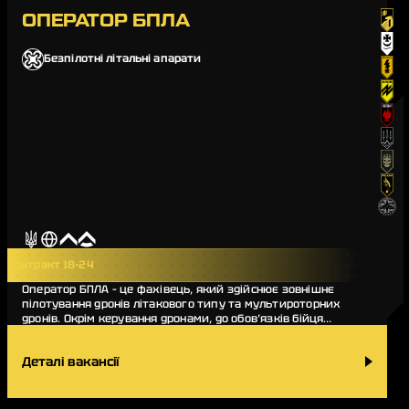
ОПЕРАТОР БПЛА
Безпілотні літальні апарати
Контракт 18-24
Оператор БПЛА – це фахівець, який здійснює зовнішнє
пілотування дронів літакового типу та мультироторних
дронів. Окрім керування дронами, до обов’язків бійця
входять передпольотна підготовка, зб…
Деталі вакансії