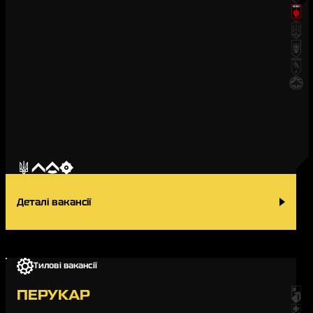
15-та бригада оперативного призначення «Кара-Даг»
20-та бригада оперативного призначення «Любарт»
41-й полк безпілотних систем «Пілум»
Окремий загін спеціального призначення «Туман»
За громадянством
Для
Для
українців
іноземців
За званням
Для
Для
Для
рядових
сержантів
офіцерів
Контракт 18-24
Деталі вакансії
За актуальністю
Відкриті
Закриті
ЗАСТОСУВАТИ
Тилові вакансії
СКИНУТИ ФІЛЬТРИ
ПЕРУКАР