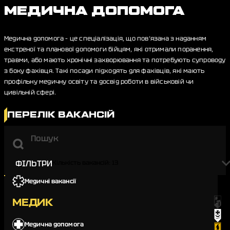
МЕДИЧНА ДОПОМОГА
Медична допомога – це спеціалізація, що пов’язана з наданням
екстреної та планової допомоги бійцям, які отримали поранення,
травми, або мають хронічні захворювання та потребують супроводу
з боку фахівця. Такі посади підходять для фахівців, які мають
профільну медичну освіту та досвід роботи в військовій чи
цивільній сфері.
ПЕРЕЛІК ВАКАНСІЙ
ФІЛЬТРИ
Кількість вакансій:
13
За підрозділом
Медичні вакансії
1-й корпус НГУ «Азов»
МЕДИК
1-ша бригада оперативного призначення «Буревій»
8-ма артилерійська бригада «Гармаш»
Медична допомога
12-та бригада спеціального призначення «Азов»