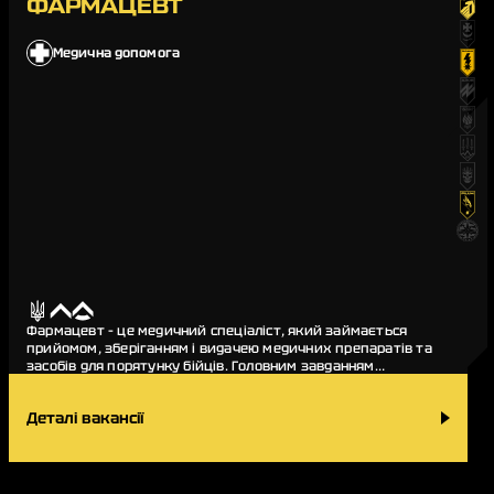
ФАРМАЦЕВТ
Медична допомога
Фармацевт – це медичний спеціаліст, який займається
прийомом, зберіганням і видачею медичних препаратів та
засобів для порятунку бійців. Головним завданням
фармацевта в медичних підрозділах «Азову» є…
Деталі вакансії