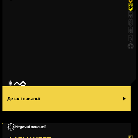
14-та бригада оперативного призначення «Червона Калина»
15-та бригада оперативного призначення «Кара-Даг»
20-та бригада оперативного призначення «Любарт»
41-й полк безпілотних систем «Пілум»
Окремий загін спеціального призначення «Туман»
За громадянством
Для
Для
українців
іноземців
За званням
Для
Для
Для
рядових
сержантів
офіцерів
Контракт 18-24
Деталі вакансії
За актуальністю
Відкриті
Закриті
ЗАСТОСУВАТИ
Медичні вакансії
СКИНУТИ ФІЛЬТРИ