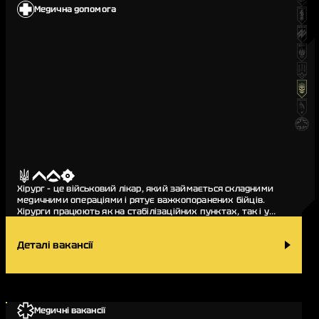
Медична допомога
Хірург – це військовий лікар, який займається складними
медичними операціями і рятує важкопоранених бійців.
Хірурги працюють як на стабілізаційних пунктах, так і у
госпіталях. Це лікарі, які мають дос…
Деталі вакансії
Медичні вакансії