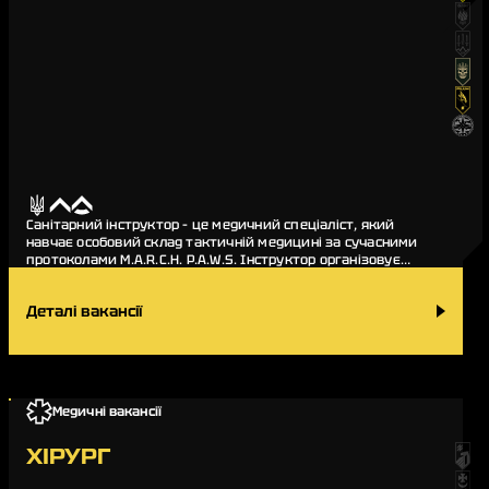
Санітарний інструктор – це медичний спеціаліст, який
навчає особовий склад тактичній медицині за сучасними
протоколами M.A.R.C.H. P.A.W.S. Інструктор організовує
навчання в підрозділі, займається пере…
Деталі вакансії
Медичні вакансії
ХІРУРГ