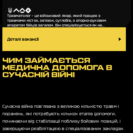
Травматолог – це військовий лікар, який працює з
травмами кісток, зв’язок, суглобів, з опорно-руховим
апаратом бійців загалом. Він спеціалізується як на
наданні невідкладної допомоги пораненим,…
Деталі вакансії
ЧИМ ЗАЙМАЄТЬСЯ
МЕДИЧНА ДОПОМОГА В
СУЧАСНІЙ ВІЙНІ
Сучасна війна пов’язана з великою кількістю травм і
поранень, які потребують кількох етапів допомоги,
починаючи від стабілізації поблизу бойових позицій, і
завершуючи реабілітацією в спеціалізованих закладах.