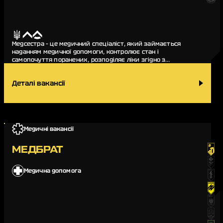
Медсестра – це медичний спеціаліст, який займається
наданням медичної допомоги, контролює стан і
самопочуття поранених, розподіляє ліки згідно з
призначенням профільних лікарів-спеціалістів.
Медсестра…
Деталі вакансії
Медичні вакансії
МЕДБРАТ
Медична допомога