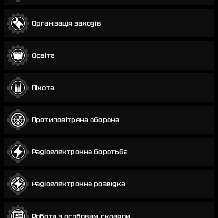
Організація заходів
Освіта
Піхота
Протиповітряна оборона
Радіоелектронна боротьба
Радіоелектронна розвідка
Робота з особовим складом