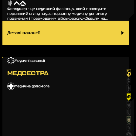
Фельдшер – це медичний фахівець, який проводить
первинний огляд надає первинну медичну допомогу
пораненим і травмованим військовослужбовцям на
стабілізаційному пункті, супроводжує їх під час процесу
е…
Деталі вакансії
Медичні вакансії
МЕДСЕСТРА
Медична допомога