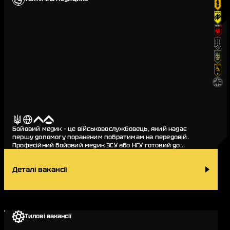
Бойовий медик – це військовослужбовець, який надає
першу допомогу пораненим побратимам на передовій.
Професійний бойовий медик ЗСУ або НГУ готовий до
випробувань поля бою, вміють працювати з поранення…
Деталі вакансії
Тилові вакансії