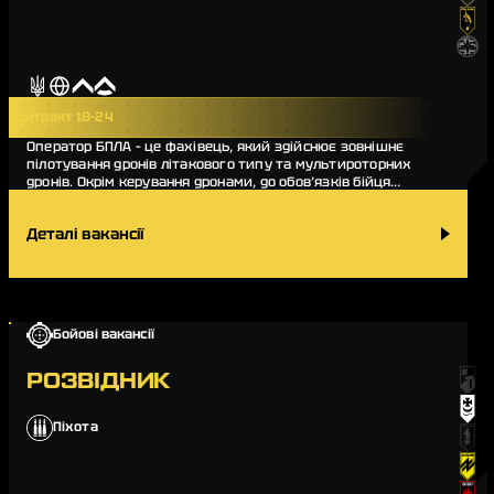
Контракт 18-24
Оператор БПЛА – це фахівець, який здійснює зовнішнє
пілотування дронів літакового типу та мультироторних
дронів. Окрім керування дронами, до обов’язків бійця
входять передпольотна підготовка, зб…
Деталі вакансії
Бойові вакансії
РОЗВІДНИК
Піхота