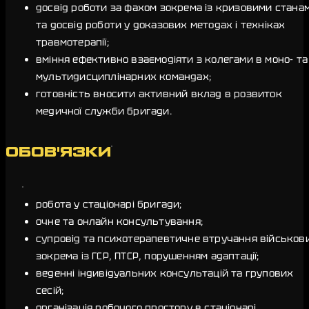
досвід роботи за фахом зокрема із кризовими стана
та досвід роботи у доказових методах і техніках
травмотерапії;
вміння ефективно взаємодіяти з колегами в моно- та
мультидисциплінарних командах;
готовність вносити активний вклад в розвиток
медичної служби бригади.
ОБОВ'ЯЗКИ
робота у стаціонарі бригади;
очне та онлайн консультування;
супровід та психотерапевтичне втручання військов
зокрема із ГСР, ПТСР, порушенням адаптації;
веденні індивідуальних консультацій та групових
сесій;
організація робочого простору в стаціонарі.