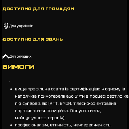
ДОСТУПНО ДЛЯ ГРОМАДЯН
Для українців
ДОСТУПНО ДЛЯ ЗВАНЬ
Для рядових
ВИМОГИ
вища профільна освіта із сертифікацією у одному із
напрямків психотерапії або бути в процесі сертифікац
під супервізією (КПТ, EMDR, тілесно-орієнтована ,
наративно-експозиційна, біосугестивна,
майндфулнесс терапія);
професіоналізм, етичність, неупередженість;