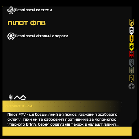
Безпілотні системи
ПІЛОТ ФПВ
Безпілотні літальні апарати
Контракт 18-24
Пілот FPV – це боєць, який здійснює ураження особового
складу, техніки та озброєння противника за допомогою
ударного БПЛА. Серед обов’язків також є налаштування
дронів, збірка та ремонт бортів.…
Деталі вакансії