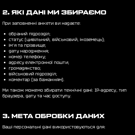
2. ЯКІ ДАНІ МИ ЗБИРАЄМО
При заповненні анкети ви надаєте:
обраний підрозділ;
статус (цивільний, військовий, іноземець);
ім’я та прізвище;
дату народження;
номер телефону;
адресу електронної пошти;
громадянство;
військовий підрозділ;
коментар (за бажанням).
Ми також можемо збирати технічні дані: IP-адресу, тип
браузера, дату та час доступу.
3. МЕТА ОБРОБКИ ДАНИХ
Ваші персональні дані використовуються для: