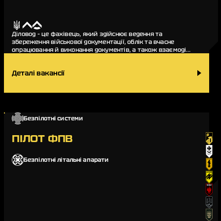
Діловод – це фахівець, який здійснює ведення та
збереження військової документації, облік та вчасне
опрацювання й виконання документів, а також взаємодіє
з іншими підрозділами з метою отримання чи пер…
Деталі вакансії
Безпілотні системи
ПІЛОТ ФПВ
Безпілотні літальні апарати