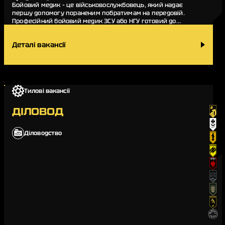
Бойовий медик – це військовослужбовець, який надає
першу допомогу пораненим побратимам на передовій.
Професійний бойовий медик ЗСУ або НГУ готовий до
випробувань поля бою, вміють працювати з поранення…
Деталі вакансії
Тилові вакансії
ДІЛОВОД
Діловодство