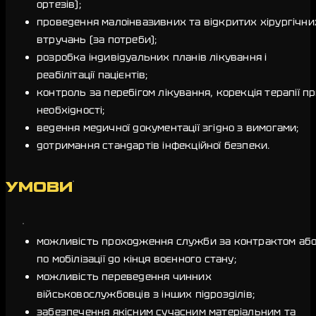
ортезів);
проведення малоінвазивних та відкритих хірургічни
втручань (за потреби);
розробка індивідуальних планів лікування і
реабілітації пацієнтів;
контроль за перебігом лікування, корекція терапії п
необхідності;
ведення медичної документації згідно з вимогами;
дотримання стандартів інфекційної безпеки.
УМОВИ
можливість проходження служби за контрактом аб
по мобілізації до кінця воєнного стану;
можливість переведення чинних
військовослужбовців з інших підрозділів;
забезпечення якісним сучасним матеріальним та