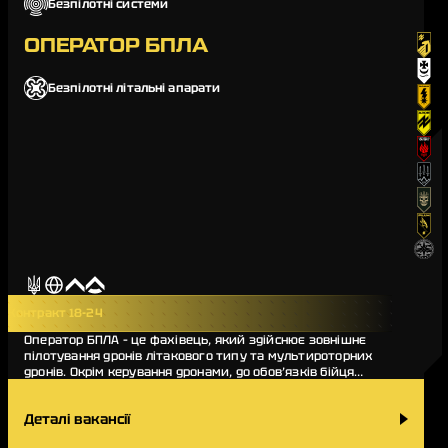
Безпілотні системи
ОПЕРАТОР БПЛА
Безпілотні літальні апарати
Контракт 18-24
Оператор БПЛА – це фахівець, який здійснює зовнішнє
пілотування дронів літакового типу та мультироторних
дронів. Окрім керування дронами, до обов’язків бійця
входять передпольотна підготовка, зб…
Деталі вакансії