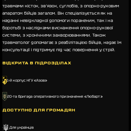
травмами кісток, зв’язок, суглобів, з опорно-руховим
апаратом бійців загалом. Він спеціалізується як на
наданні невідкладної допомоги пораненим, так і на
боротьбі з наслідками виснаження опорно-рухової
системи, з хронічними захворюваннями. Також
травматолог допомагає з реабілітацією бійців, надає їм
консультації і підтримує під час повернення у стрій.
ВІДКРИТА В ПІДРОЗДІЛАХ
1-й корпус НГУ «Азов»
20-та бригада оперативного призначення «Любарт»
ДОСТУПНО ДЛЯ ГРОМАДЯН
Для українців