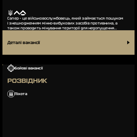
Сапер – це військовослужбовець, який займається пошуком
і знешкодженням мінно-вибухових засобів противника, а
також проводить мінування території для недопущення
прориву ворожих сил крізь бойові поряд…
Деталі вакансії
Бойові вакансії
РОЗВІДНИК
Піхота