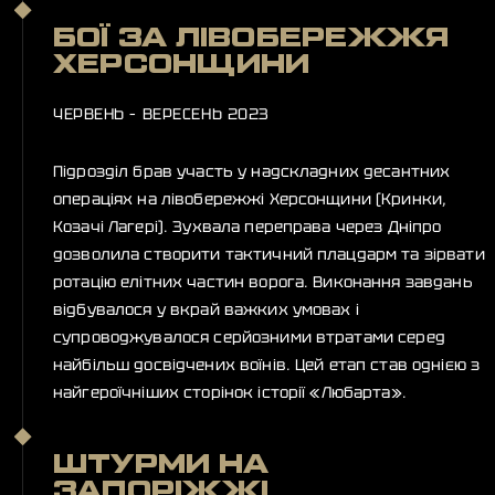
БОЇ ЗА ЛІВОБЕРЕЖЖЯ
ХЕРСОНЩИНИ
ЧЕРВЕНЬ – ВЕРЕСЕНЬ 2023
Підрозділ брав участь у надскладних десантних
операціях на лівобережжі Херсонщини (Кринки,
Козачі Лагері). Зухвала переправа через Дніпро
дозволила створити тактичний плацдарм та зірвати
ротацію елітних частин ворога. Виконання завдань
відбувалося у вкрай важких умовах і
супроводжувалося серйозними втратами серед
найбільш досвідчених воїнів. Цей етап став однією з
найгероїчніших сторінок історії «Любарта».
ШТУРМИ НА
ЗАПОРІЖЖІ