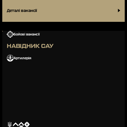
входять передпольотна підготовка, зб…
Деталі вакансії
Бойові вакансії
НАВІДНИК САУ
Артилерія