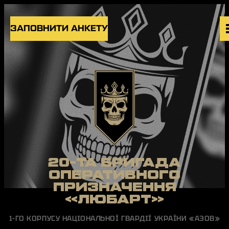
Skip to content
ЗАПОВНИТИ АНКЕТУ
ВАКАНСІЇ
ПІДРОЗДІЛИ
НОВИНИ
БЛОГ
UK
EN
20-ТА БРИГАДА
ОПЕРАТИВНОГО
ПРИЗНАЧЕННЯ
«ЛЮБАРТ»
1-ГО КОРПУСУ НАЦІОНАЛЬНОЇ ГВАРДІЇ УКРАЇНИ «АЗОВ»