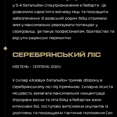
у 5-й батальйон спецпризначення «Любарт». Це
дозволило наростити вогневу міць та покращити
забезпечення. В азовській родині бійці отримали
змогу максимально реалізувати потенціал у
середовищі, де панує професіоналізм, братерство та
відсутні радянські пережитки.
СЕРЕБРЯНСЬКИЙ ЛІС
КВІТЕНЬ – СЕРПЕНЬ 2024
У складі «Азову» батальйон тримав оборону в
Серебрянському лісі під Кремінною. Складна лісиста
місцевість вимагала максимальної концентрації.
Упродовж весни та літа бійці «Любарта» вели
інтенсивні бої, поступово витісняючи окупантів із
укріплень та покращуючи тактичне положення Сил