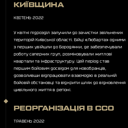
КИЇВЩИНА
КВІТЕНЬ 2022
У квітні підрозділ залучили до зачистки звільнених
територій Київської області. Бійці «Любарта» одними
з перших увійшли до Бородянки, де забезпечували
роботу саперних груп, розміновували житлові
квартали та інфраструктуру. Цей період став
першим бойовим досвідом для новобранців,
дозволивши відпрацювати взаємодію в реальній
бойовій обстановці та відкрити шлях до відновлення
цивільного життя в регіоні.
РЕОРГАНІЗАЦІЯ В ССО
ТРАВЕНЬ 2022