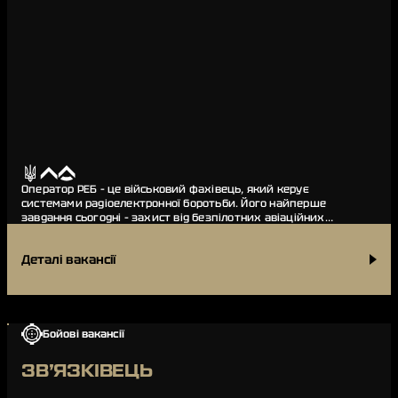
Оператор РЕБ – це військовий фахівець, який керує
системами радіоелектронної боротьби. Його найперше
завдання сьогодні – захист від безпілотних авіаційних
комплексів противника. Також обов’язки…
Деталі вакансії
Бойові вакансії
ЗВ’ЯЗКІВЕЦЬ