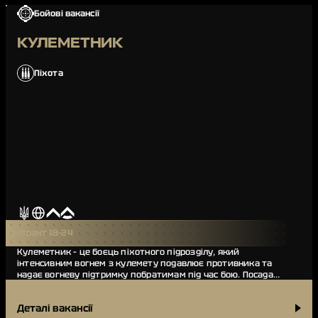
Бойові вакансії
КУЛЕМЕТНИК
Піхота
Контракт 18-24
Кулеметник – це боєць піхотного підрозділу, який
інтенсивним вогнем з кулемету подавлює противника та
надає вогневу підтримку побратимам під час бою. Посада
кулеметник є однією з ключових у піхотному…
Деталі вакансії