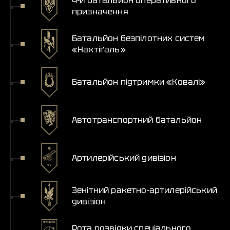
4-й батальйон оперативного
призначення
Батальйон безпілотних систем
«Нахтіґаль»
Батальйон підтримки «Ковалі»
Автотранспортний батальйон
Артилерійський дивізіон
Зенітний ракетно-артилерійський
дивізіон
Рота розвідки спеціального