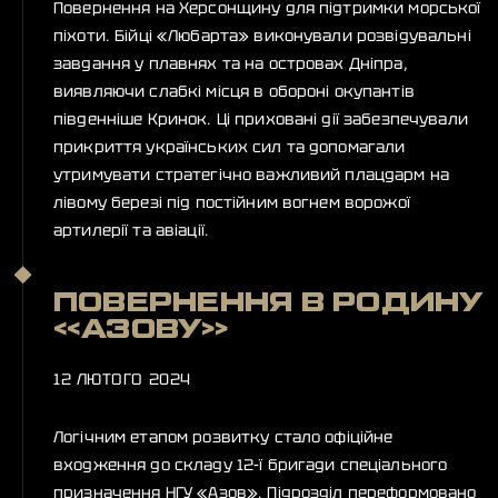
Повернення на Херсонщину для підтримки морської
піхоти. Бійці «Любарта» виконували розвідувальні
завдання у плавнях та на островах Дніпра,
виявляючи слабкі місця в обороні окупантів
південніше Кринок. Ці приховані дії забезпечували
прикриття українських сил та допомагали
утримувати стратегічно важливий плацдарм на
лівому березі під постійним вогнем ворожої
артилерії та авіації.
ПОВЕРНЕННЯ В РОДИНУ
«АЗОВУ»
12 ЛЮТОГО 2024
Логічним етапом розвитку стало офіційне
входження до складу 12-ї бригади спеціального
призначення НГУ «Азов». Підрозділ переформовано