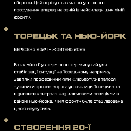
оборони. Цей період став часом успішного
просування вперед на одній із найскладніших ліній
фронту.
ТОРЕЦЬК ТА НЬЮ-ЙОРК
ВЕРЕСЕНЬ 2024 – ЖОВТЕНЬ 2025
Батальйон був терміново перекинутий для
стабілізації ситуації на Торецькому напрямку.
Завдяки професійним діям «Любарту» вдалося
зупинити прорив ворога до околиць Торецька та
відновити контроль над ключовими позиціями в
районі Нью-Йорка. Лінія фронту була стабілізована
ціною надзусиль.
СТВОРЕННЯ 20-Ї