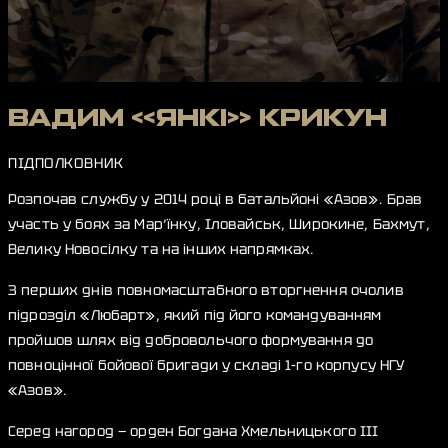
ВАДИМ «ЯНКІ» КРИКУН
ПІДПОЛКОВНИК
Розпочав службу у 2014 році в батальйоні «Азов». Брав
участь у боях за Мар’їнку, Іловайськ, Широкине, Бахмут,
Велику Новосілку та на інших напрямках.
З перших днів повномасштабного вторгнення очолив
підрозділ «Любарт», який під його командуванням
пройшов шлях від добровольчого формування до
повноцінної бойової бригади у складі 1-го корпусу НГУ
«Азов».
Серед нагород — орден Богдана Хмельницького III