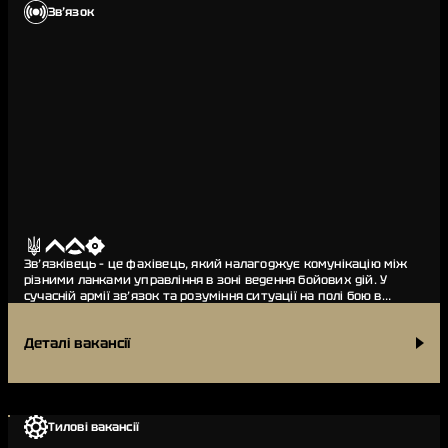
Звʼязок
Зв’язківець – це фахівець, який налагоджує комунікацію між
різними ланками управління в зоні ведення бойових дій. У
сучасній армії зв’язок та розуміння ситуації на полі бою в
режимі реальн…
Деталі вакансії
Тилові вакансії