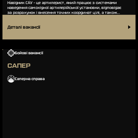
Навідник САУ – це артилерист, який працює з системами
наведення самохідної артилерійської установки, відповідає
за розрахунок і внесення точних координат цілі, а також
проводить коригування під час ви…
Деталі вакансії
Бойові вакансії
САПЕР
Саперна справа