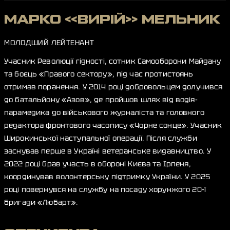
МАРКО «ВИРІЙ» МЕЛЬНИК
МОЛОДШИЙ ЛЕЙТЕНАНТ
Учасник Революції гідності, сотник Самооборони Майдану
та боєць «Правого сектору», під час протистоянь
отримав поранення. У 2014 році добровольцем долучився
до батальйону «Азов», де пройшов шлях від водія-
парамедика до військового журналіста та головного
редактора фронтового часопису «Чорне сонце». Учасник
Широкинської наступальної операції. Після служби
заснував перше в Україні ветеранське видавництво. У
2022 році брав участь в обороні Києва та Ірпеня,
координував волонтерську підтримку України. У 2025
році повернувся на службу на посаду хорунжого 20-ї
бригади «Любарт».