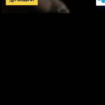
РОЗДІЛИ
Про підрозділ
Символіка
Командир
Структура