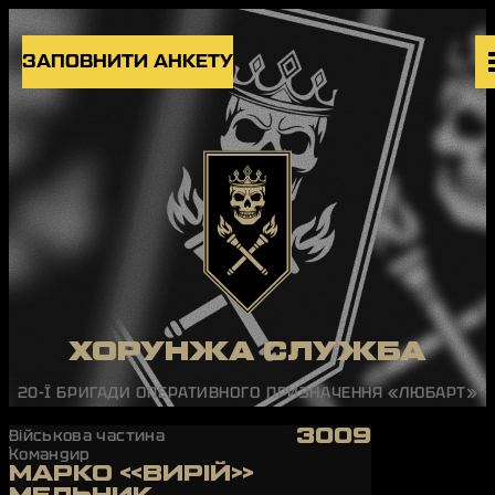
Skip to content
ЗАПОВНИТИ АНКЕТУ
ВАКАНСІЇ
ПІДРОЗДІЛИ
НОВИНИ
БЛОГ
UK
EN
ХОРУНЖА СЛУЖБА
20-Ї БРИГАДИ ОПЕРАТИВНОГО ПРИЗНАЧЕННЯ «ЛЮБАРТ»
3009
Військова частина
Командир
МАРКО «ВИРІЙ»