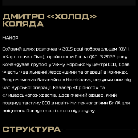
ДМИТРО «ХОЛОД»
КОЛЯДА
МАЙОР
Бойовий шлях розпочав у 2015 році добровольцем (ОУН,
«Карпатська Січ»), пройшовши бої за ДАП. З 2022 року
командував групою у 73-му морському центрі ССО, брав
участь у звільненні Херсонщини та операції в Кринках.
Згодом очолив батальйон «Нахтіґаль», керуючи ним під
час Курської операції. Кавалер «Срібного» та
«Лицарського» хрестів. Досвідчений офіцер, який
поєднує тактику ССО з новітніми технологіями БпЛА для
зміцнення боєздатності свого підрозділу.
СТРУКТУРА