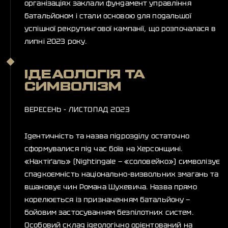
організаціях заклали фундамент управління
батальйоном і стали основою для подальшої
успішної рекрутингової кампанії, що розпочалася в
липні 2023 року.
ІДЕАОЛОГІЯ ТА
СИМВОЛІЗМ
ВЕРЕСЕНЬ - ЛИСТОПАД 2023
Ідентичність та назва підрозділу остаточно
сформувалися під час боїв на Херсонщині.
«Нахтіґаль» (Nightingale — «соловейко») символізує
спадкоємність національно-визвольних змагань та
вшановує чин Романа Шухевича. Назва прямо
корелюється із призначенням батальйону —
бойовим застосуванням безпілотних систем.
Особовий склад ідеологічно орієнтований на