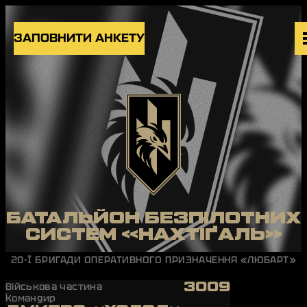
Skip to content
ЗАПОВНИТИ АНКЕТУ
ВАКАНСІЇ
ПІДРОЗДІЛИ
НОВИНИ
БЛОГ
UK
EN
БАТАЛЬЙОН БЕЗПІЛОТНИХ
СИСТЕМ «НАХТІҐАЛЬ»
20-Ї БРИГАДИ ОПЕРАТИВНОГО ПРИЗНАЧЕННЯ «ЛЮБАРТ»
3009
Військова частина
Командир