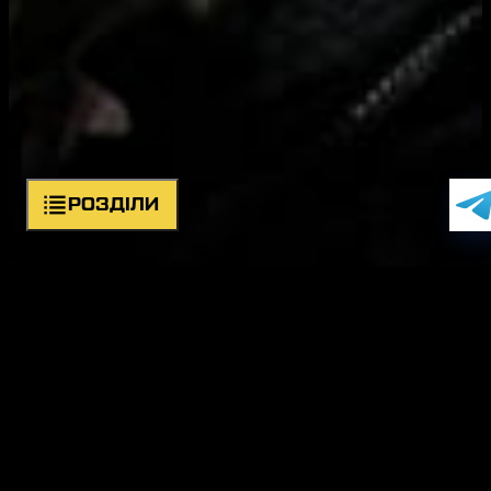
РОЗДІЛИ
Про підрозділ
Символіка
Історія
Командир
Структура