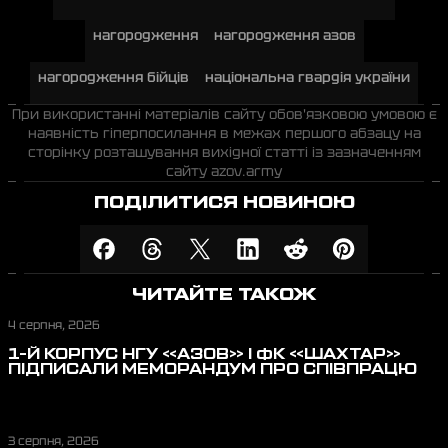
нагородження
нагородження азов
нагородження бійців
національна гвардія україни
При використанні матеріалів сайту обов'язковою умовою є
наявність гіперпосилання в межах першого абзацу на
сторінку розташування вихідної статті із зазначенням
сайту azov.army
ПОДІЛИТИСЯ НОВИНОЮ
ЧИТАЙТЕ ТАКОЖ
4 серпня, 2026
1-Й КОРПУС НГУ «АЗОВ» І ФК «ШАХТАР»
ПІДПИСАЛИ МЕМОРАНДУМ ПРО СПІВПРАЦЮ
3 серпня, 2026