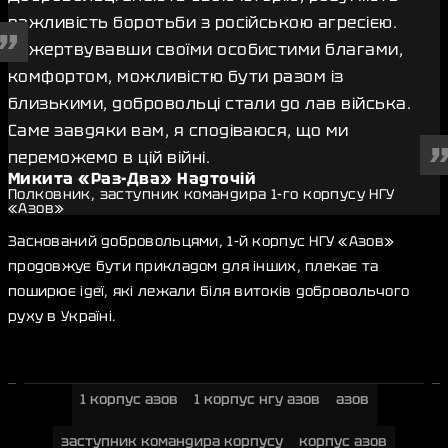
важливість боротьби з російською агресією.
Пожертвувавши своїми особистими благами,
комфортом, можливістю бути разом із
близькими, добровольці стали до лав війська.
Саме завдяки вам, я сподіваюся, що ми
переможемо в цій війні.
Микита «Раз-Два» Надточій
Полковник, заступник командира 1-го корпусу НГУ
«Азов»
Заснований добровольцями, 1-й корпус НГУ «Азов»
продовжує бути прикладом для інших, плекає та
поширює ідеї, які лежали біля витоків добровольчого
руху в Україні.
1 корпус азов
1 корпус нгу азов
азов
заступник командира корпусу
корпус азов