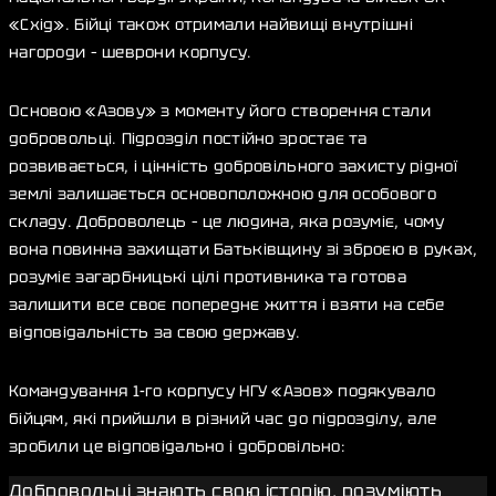
«Схід». Бійці також отримали найвищі внутрішні
нагороди – шеврони корпусу.
Основою «Азову» з моменту його створення стали
добровольці. Підрозділ постійно зростає та
розвивається, і цінність добровільного захисту рідної
землі залишається основоположною для особового
складу. Доброволець – це людина, яка розуміє, чому
вона повинна захищати Батьківщину зі зброєю в руках,
розуміє загарбницькі цілі противника та готова
залишити все своє попереднє життя і взяти на себе
відповідальність за свою державу.
Командування 1-го корпусу НГУ «Азов» подякувало
бійцям, які прийшли в різний час до підрозділу, але
зробили це відповідально і добровільно:
Добровольці знають свою історію, розуміють