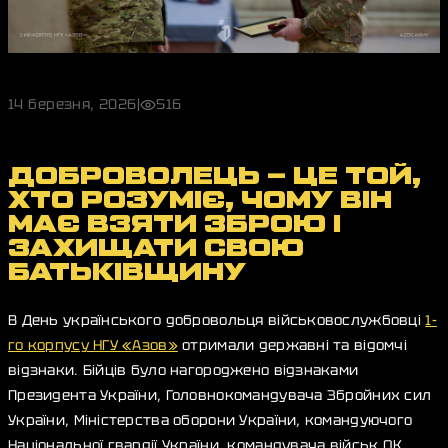
14 березня, 2026
|
516
ДОБРОВОЛЕЦЬ – ЦЕ ТОЙ,
ХТО РОЗУМІЄ, ЧОМУ ВІН
МАЄ ВЗЯТИ ЗБРОЮ І
ЗАХИЩАТИ СВОЮ
БАТЬКІВЩИНУ
В День українського добровольця військовослужбовці
1-
го корпусу НГУ «Азов»
отримали державні та відомчі
відзнаки. Бійців було нагороджено відзнаками
Президента України, Головнокомандувача Збройних сил
України, Міністерства оборони України, командуючого
Національної гвардії України, командувача військ ОК