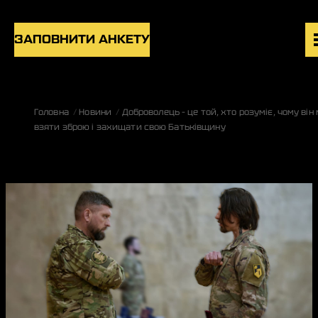
Skip to content
ЗАПОВНИТИ АНКЕТУ
ВАКАНСІЇ
Головна
Новини
Доброволець – це той, хто розуміє, чому він
ПІДРОЗДІЛИ
взяти зброю і захищати свою Батьківщину
НОВИНИ
БЛОГ
UK
EN