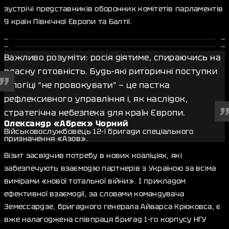
зустрічі представників оборонних комітетів парламентів
9 країн Північної Європи та Балтії.
Важливо розуміти: росія діятиме, спираючись на
власну готовність. Будь-які риторичні поступки
в логіці “не провокувати” — це пастка
рефлексивного управління і, як наслідок,
стратегічна небезпека для країн Європи.
Олександр «Абрек» Чорний
Військовослужбовець 12-ї бригади спеціального
призначення «Азов».
Візит засвідчив потребу в нових коаліціях, які
забезпечують взаємодію партнерів з Україною за всіма
вимірами «нової тотальної війни». І прикладом
ефективної взаємодії, за словами командувача
Земессардзе, бригадного генерала Айварса Крюковса, є
вже налагоджена співпраця бригад 1-го корпусу НГУ