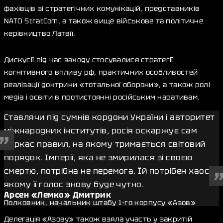
фахівців зі стратегічних комунікацій, представників
NATO StratCom, а також вище військове та політичне
керівництво Латвії.
Дискусії під час заходу стосувалися стратегії
когнітивного впливу рф, практичних особливостей
реалізації доктрини «тотальної оборони», а також ролі
медіа і освіти в протистоянні російським наративам.
Ставлячи під сумнів кордони України і авторитет
міжнародних інститутів, росія оскаржує сам
каркас правил, на якому тримається світовий
порядок. Імперії, яка не змирилася зі своєю
смертю, потрібна не перемога. Їй потрібен хаос, у
якому її голос знову буде чутно.
Арсен «Лемко» Дмитрик
Полковник, начальник штабу 1-го корпусу «Азов»
Делегація «Азову» також взяла участь у закритій