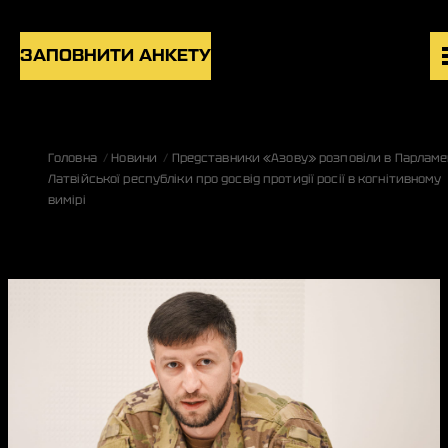
Skip to content
ЗАПОВНИТИ АНКЕТУ
ВАКАНСІЇ
Головна
Новини
Представники «Азову» розповіли в Парламе
ПІДРОЗДІЛИ
Латвійської республіки про досвід протидії росії в когнітивному
НОВИНИ
вимірі
БЛОГ
UK
EN