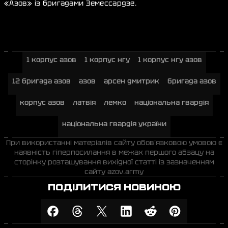
«Азов» із бригадами Земессардзе.
1 корпус азов
1 корпус нгу
1 корпус нгу азов
12 бригада азов
азов
арсен дмитрик
бригада азов
корпус азов
латвія
лемко
національна гвардія
національна гвардія україни
При використанні матеріалів сайту обов'язковою умовою є
наявність гіперпосилання в межах першого абзацу на
сторінку розташування вихідної статті із зазначенням
сайту azov.army
ПОДІЛИТИСЯ НОВИНОЮ