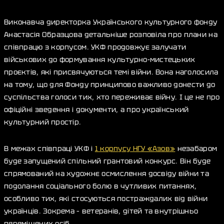
Виконавча директорка Українського культурного фонду
Анастасія Образцова детальніше розповіла про плани на
співпрацю з корпусом. УКФ продовжує залучати
військових до формування культурно-мистецьких
проєктів, які присвячуються темі війни. Вона наголосила
на тому, що для Фонду принципово важливо донести до
суспільства голоси тих, хто переживає війну. І це не про
офіційні зведення і документи, а про український
культурний простір.
В межах співпраці УКФ і
1 корпусу НГУ «Азов»
незабаром
буде запущений спільний грантовий конкурс. Він буде
спрямований на художнє осмислення досвіду війни та
подолання соціального болю в чутливих питаннях,
особливо тих, які стосуються постраждалих від війни
українців. Зокрема – ветеранів, дітей та внутрішньо
переміщених осіб.