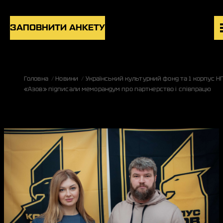
Skip to content
ЗАПОВНИТИ АНКЕТУ
ВАКАНСІЇ
Головна
Новини
Український культурний фонд та 1 корпус Н
ПІДРОЗДІЛИ
«Азов» підписали меморандум про партнерство і співпрацю
НОВИНИ
БЛОГ
UK
EN