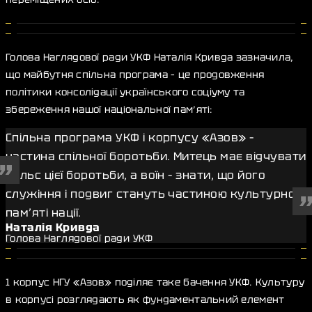
Голова Наглядової ради УКФ Наталія Кривда зазначила,
що майбутня спільна програма – це продовження
політики консолідації українського соціуму та
збереження нашої національної пам’яті:
Спільна програма УКФ і корпусу «Азов» –
частина спільної боротьби. Митець має відчувати
пульс цієї боротьби, а воїн – знати, що його
служіння і подвиг стануть частиною культурної
пам’яті нації
.
Наталія Кривда
Голова Наглядової ради УКФ
1 корпус НГУ «Азов» поділяє таке бачення УКФ. Культуру
в корпусі розглядають як фундаментальний елемент