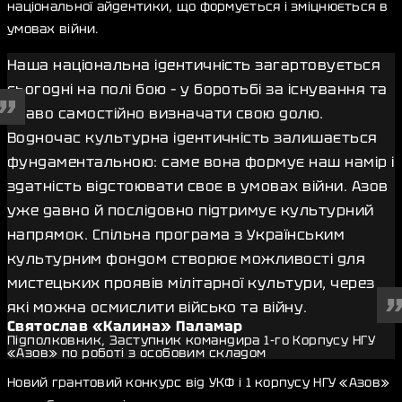
національної айдентики, що формується і зміцнюється в
умовах війни.
Наша національна ідентичність загартовується
сьогодні на полі бою
–
у боротьбі за існування та
право самостійно визначати свою долю.
Водночас культурна ідентичність залишається
фундаментальною: саме вона формує наш намір і
здатність відстоювати своє в умовах війни. Азов
уже давно й послідовно підтримує культурний
напрямок. Спільна програма з Українським
культурним фондом створює можливості для
мистецьких проявів мілітарної культури, через
які можна осмислити військо та війну.
Святослав «Калина» Паламар
Підполковник, Заступник командира 1-го Корпусу НГУ
«Азов» по роботі з особовим складом
Новий грантовий конкурс від УКФ і 1 корпусу НГУ «Азов»