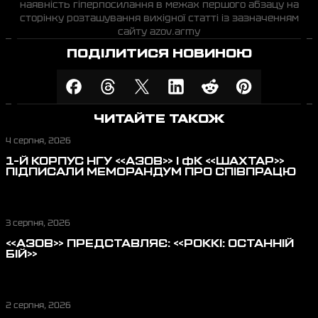
наявність гіперпосилання в межах першого абзацу на
сторінку розташування вихідної статті із зазначенням
сайту azov.army
ПОДІЛИТИСЯ НОВИНОЮ
ЧИТАЙТЕ ТАКОЖ
4 серпня, 2026
1-Й КОРПУС НГУ «АЗОВ» І ФК «ШАХТАР»
ПІДПИСАЛИ МЕМОРАНДУМ ПРО СПІВПРАЦЮ
3 серпня, 2026
«АЗОВ» ПРЕДСТАВЛЯЄ: «РОККІ: ОСТАННІЙ
БІЙ»
2 серпня, 2026