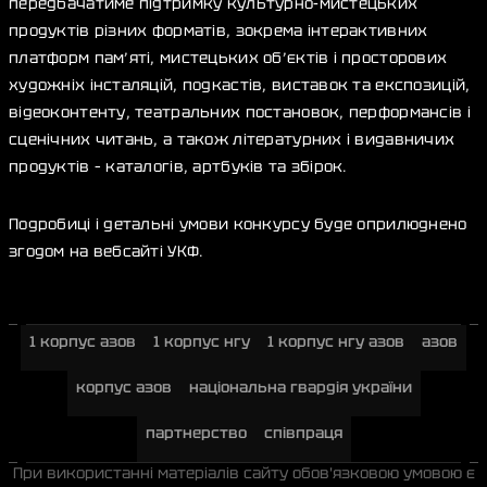
передбачатиме підтримку культурно-мистецьких
продуктів різних форматів, зокрема інтерактивних
платформ пам’яті, мистецьких об’єктів і просторових
художніх інсталяцій, подкастів, виставок та експозицій,
відеоконтенту, театральних постановок, перформансів і
сценічних читань, а також літературних і видавничих
продуктів – каталогів, артбуків та збірок.
Подробиці і детальні умови конкурсу буде оприлюднено
згодом на вебсайті УКФ.
1 корпус азов
1 корпус нгу
1 корпус нгу азов
азов
корпус азов
національна гвардія україни
партнерство
співпраця
При використанні матеріалів сайту обов'язковою умовою є