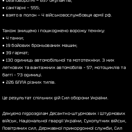
• безповоротні — 657 окупантів;
• санітарні — 555;
• взято в полон — 4 військовослужбовця армії рф.
Також знищено і пошкоджено ворожу техніку:
• 4 танки;
• 19 бойових броньованих машин;
• 39 гармат;
• 130 одиниць автомобільної та мототехніки. З них
легкових та вантажних автомобілів – 57; мотоциклів та
баггі – 73 одиниці.
• 226 БПЛА різних типів.
Це результат спільних дій Сил оборони України.
Дякуємо підрозділам Десантно-штурмових і Штурмових
військ, Національної гвардії України, Сухопутних військ,
Повітряних сил, Державної прикордонної служби, Сил