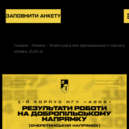
Skip to content
ЗАПОВНИТИ АНКЕТУ
ВАКАНСІЇ
Головна
Новини
Втрати рф в зоні відповідальності корпусу
ПІДРОЗДІЛИ
«Азов», 13-20.10
НОВИНИ
БЛОГ
UK
EN