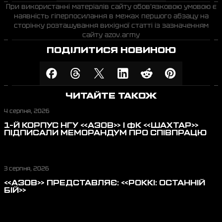
При використанні матеріалів сайту обов'язковою умовою є
наявність гіперпосилання в межах першого абзацу на
сторінку розташування вихідної статті із зазначенням
сайту azov.army
ПОДІЛИТИСЯ НОВИНОЮ
ЧИТАЙТЕ ТАКОЖ
4 серпня, 2026
1-Й КОРПУС НГУ «АЗОВ» І ФК «ШАХТАР»
ПІДПИСАЛИ МЕМОРАНДУМ ПРО СПІВПРАЦЮ
3 серпня, 2026
«АЗОВ» ПРЕДСТАВЛЯЄ: «РОККІ: ОСТАННІЙ
БІЙ»