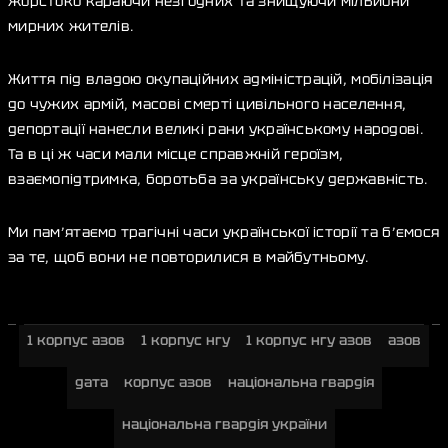
жорстоко караючи незгодних та знищуючи мільйони
мирних жителів.
Життя під владою окупаційних адміністрацій, мобілізація
до чужих армій, масові смерті цивільного населення,
депортації нанесли великі рани українському народові.
Та в ці ж часи мали місце справжній героїзм,
взаємопідтримка, боротьба за українську державність.
Ми пам’ятаємо трагічні часи української історії та б’ємося
за те, щоб вони не повторилися в майбутньому.
1 корпус азов
1 корпус нгу
1 корпус нгу азов
азов
дата
корпус азов
національна гвардія
національна гвардія україни