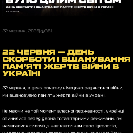
22 червня, 2026
|
361
22 ЧЕРВНЯ — ДЕНЬ
СКОРБОТИ І ВШАНУВАННЯ
ПАМ’ЯТІ ЖЕРТВ ВІЙНИ В
УКРАЇНІ
22 червня, в день початку німецько-радянської війни,
ми вшановуємо пам’ять жертв війни в Україні.
Не маючи на той момент власної державності, українці
опинилися перед двома тоталітарними режимами, які
намагалися силоміць нав’язати нам свою ідеологію,