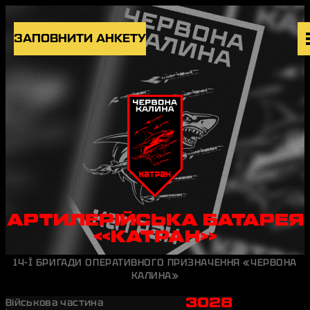
Skip to content
ЗАПОВНИТИ АНКЕТУ
ВАКАНСІЇ
ПІДРОЗДІЛИ
НОВИНИ
БЛОГ
UK
EN
АРТИЛЕРІЙСЬКА БАТАРЕЯ
«КАТРАН»
14-Ї БРИГАДИ ОПЕРАТИВНОГО ПРИЗНАЧЕННЯ «ЧЕРВОНА
КАЛИНА»
3028
Військова частина