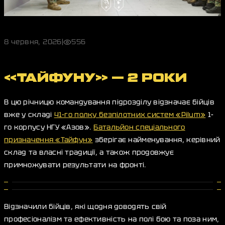
8 червня, 2026
|
556
«ТАЙФУНУ» — 2 РОКИ
В цю річницю командування підрозділу відзначає бійців
вже у складі
41-го полку безпілотних систем «Pilum»
1-
го корпусу НГУ «Азов».
Батальйон спеціального
призначення «Тайфун»
зберігає найменування, керівний
склад та власні традиції, а також продовжує
примножувати результати на фронті.
Відзначили бійців, які щодня доводять свій
професіоналізм та ефективність на полі бою та поза ним,