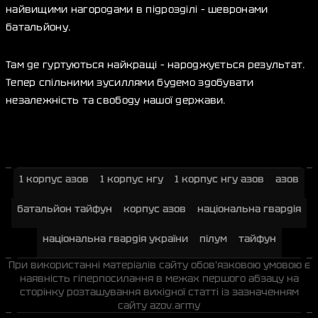
найвищими нагородами в підрозділі – шевронами
батальйону.
Там де гуртуються найкращі – народжується результат.
Тепер спільними зусиллями будемо здобувати
незалежність та свободу нашої держави.
1 корпус азов
1 корпус нгу
1 корпус нгу азов
азов
батальйон тайфун
корпус азов
національна гвардія
національна гвардія україни
пілум
тайфун
При використанні матеріалів сайту обов'язковою умовою є
наявність гіперпосилання в межах першого абзацу на
сторінку розташування вихідної статті із зазначенням
сайту azov.army