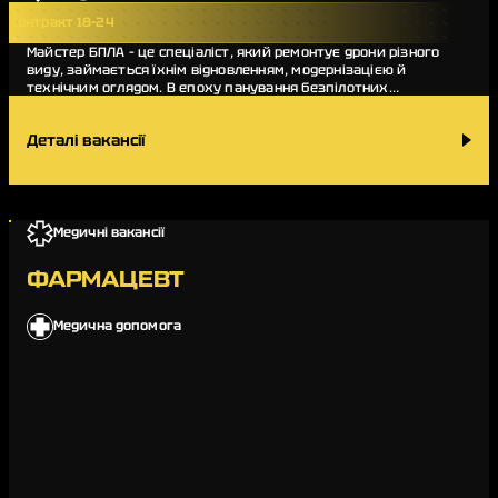
Контракт 18-24
Майстер БПЛА – це спеціаліст, який ремонтує дрони різного
виду, займається їхнім відновленням, модернізацією й
технічним оглядом. В епоху панування безпілотних
літальних апаратів в небі над фронтом ко…
Деталі вакансії
Медичні вакансії
ФАРМАЦЕВТ
Медична допомога