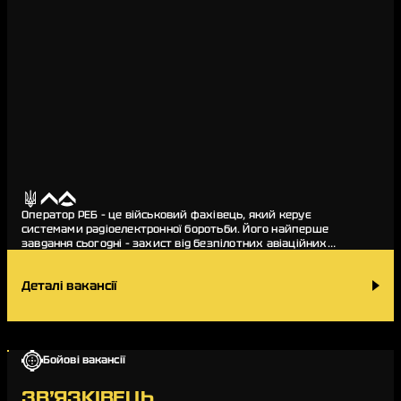
Оператор РЕБ – це військовий фахівець, який керує
системами радіоелектронної боротьби. Його найперше
завдання сьогодні – захист від безпілотних авіаційних
комплексів противника. Також обов’язки…
Деталі вакансії
Бойові вакансії
ЗВ’ЯЗКІВЕЦЬ