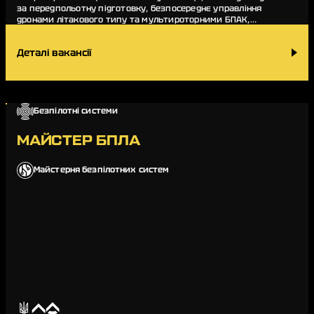
за передпольотну підготовку, безпосереднє управління
дронами літакового типу та мультироторними БПАК,
виявлення та знищення ворожих цілей. Обов…
Деталі вакансії
Безпілотні системи
МАЙСТЕР БПЛА
Майстерня безпілотних систем