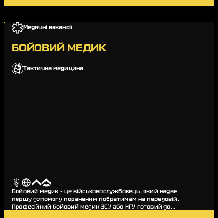
Медичні вакансії
БОЙОВИЙ МЕДИК
Тактична медицина
Бойовий медик – це військовослужбовець, який надає
першу допомогу пораненим побратимам на передовій.
Професійний бойовий медик ЗСУ або НГУ готовий до
випробувань поля бою, вміють працювати з поранення…