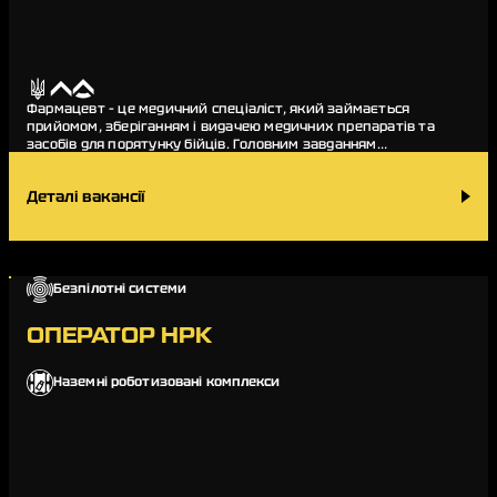
Фармацевт – це медичний спеціаліст, який займається
прийомом, зберіганням і видачею медичних препаратів та
засобів для порятунку бійців. Головним завданням
фармацевта в медичних підрозділах «Азову» є…
Деталі вакансії
Безпілотні системи
ОПЕРАТОР НРК
Наземні роботизовані комплекси