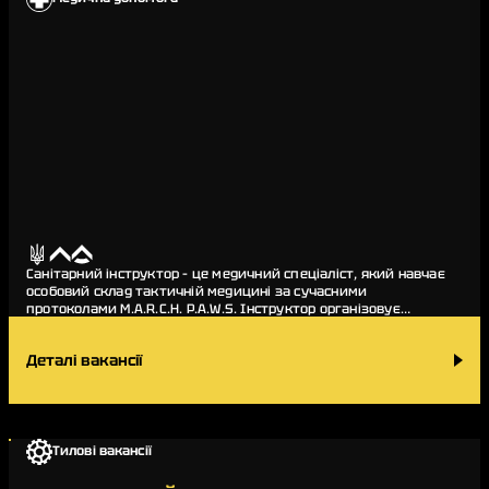
Санітарний інструктор – це медичний спеціаліст, який навчає
особовий склад тактичній медицині за сучасними
протоколами M.A.R.C.H. P.A.W.S. Інструктор організовує
навчання в підрозділі, займається пере…
Деталі вакансії
Тилові вакансії