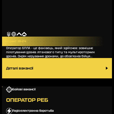
Контракт 18-24
Оператор БПЛА – це фахівець, який здійснює зовнішнє
пілотування дронів літакового типу та мультироторних
дронів. Окрім керування дронами, до обов’язків бійця
входять передпольотна підготовка, зб…
Деталі вакансії
Бойові вакансії
ОПЕРАТОР РЕБ
Радіоелектронна боротьба