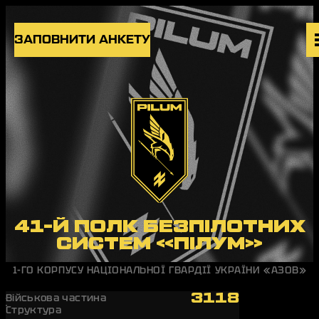
Skip to content
ЗАПОВНИТИ АНКЕТУ
ВАКАНСІЇ
ПІДРОЗДІЛИ
НОВИНИ
БЛОГ
UK
EN
41-Й ПОЛК БЕЗПІЛОТНИХ
СИСТЕМ «ПІЛУМ»
1-ГО КОРПУСУ НАЦІОНАЛЬНОЇ ГВАРДІЇ УКРАЇНИ «АЗОВ»
3118
Військова частина
Структура