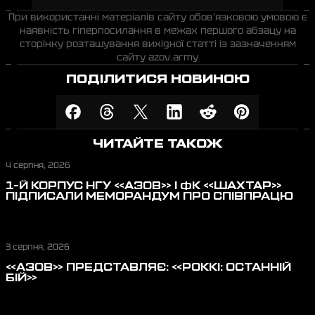
При використанні матеріалів сайту обов'язковою умовою є
наявність гіперпосилання в межах першого абзацу на
сторінку розташування вихідної статті із зазначенням
сайту azov.army
ПОДІЛИТИСЯ НОВИНОЮ
ЧИТАЙТЕ ТАКОЖ
4 серпня, 2026
1-Й КОРПУС НГУ «АЗОВ» І ФК «ШАХТАР»
ПІДПИСАЛИ МЕМОРАНДУМ ПРО СПІВПРАЦЮ
3 серпня, 2026
«АЗОВ» ПРЕДСТАВЛЯЄ: «РОККІ: ОСТАННІЙ
БІЙ»