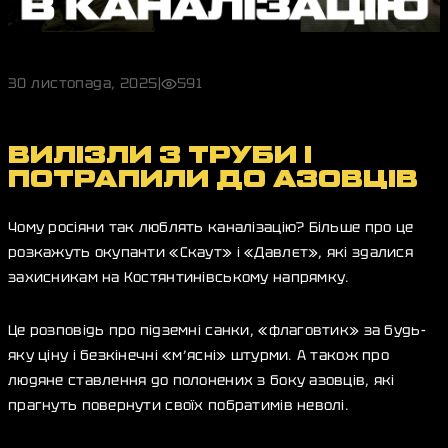
30 листопада, 2025
|
591
ВИЛІЗЛИ З ТРУБИ І
ПОТРАПИЛИ ДО АЗОВЦІВ
Чому росіяни так люблять каналізацію? Більше про це
розкажуть окупанти «Скаут» і «Давлєт», які здалися
захисникам на Костянтинівському напрямку.
Це розповідь про підземні санки, «флаговтик» за будь-
яку ціну і безкінечні «м’ясні» штурми. А також про
людяне ставлення до полонених з боку азовців, які
прагнуть повернути своїх побратимів неволі.