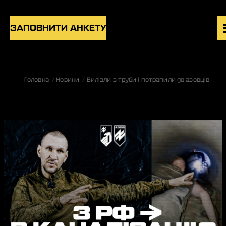
Skip to content
ЗАПОВНИТИ АНКЕТУ
ВАКАНСІЇ
Головна
Новини
Вилізли з труби і потрапили до азовців
ПІДРОЗДІЛИ
НОВИНИ
БЛОГ
UK
EN