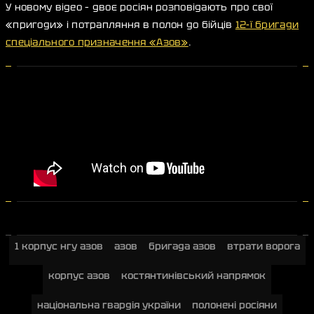
У новому відео – двоє росіян розповідають про свої
«пригоди» і потрапляння в полон до бійців
12-ї бригади
спеціального призначення «Азов»
.
1 корпус нгу азов
азов
бригада азов
втрати ворога
корпус азов
костянтинівський напрямок
національна гвардія україни
полонені росіяни