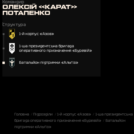
Командир
ОЛЕКСІЙ «КАРАТ»
ПОТАПЕНКО
Структура
1-й корпус «Азов»
1-ша президентська бригада
оперативного призначення «Буревій»
Батальйон підтримки «Альґіз»
Головна
Підрозділи
1-й корпус «Азов»
1-ша президентська
бригада оперативного призначення «Буревій»
Батальйон
підтримки «Альґіз»