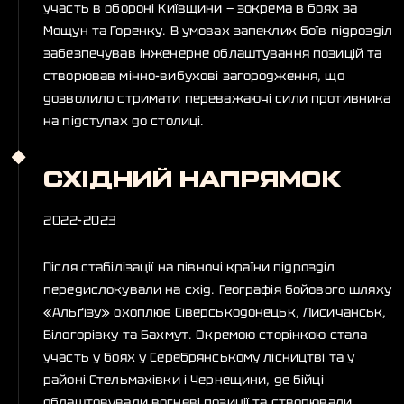
участь в обороні Київщини — зокрема в боях за
Мощун та Горенку. В умовах запеклих боїв підрозділ
забезпечував інженерне облаштування позицій та
створював мінно-вибухові загородження, що
дозволило стримати переважаючі сили противника
на підступах до столиці.
СХІДНИЙ НАПРЯМОК
2022-2023
Після стабілізації на півночі країни підрозділ
передислокували на схід. Географія бойового шляху
«Альґізу» охоплює Сіверськодонецьк, Лисичанськ,
Білогорівку та Бахмут. Окремою сторінкою стала
участь у боях у Серебрянському лісництві та у
районі Стельмахівки і Чернещини, де бійці
облаштовували вогневі позиції та створювали