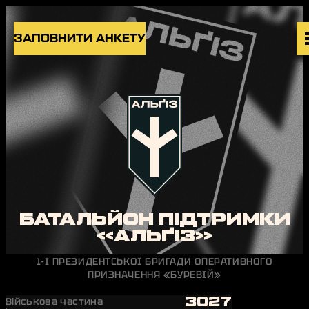
Skip to content
ЗАПОВНИТИ АНКЕТУ
ВАКАНСІЇ
ПІДРОЗДІЛИ
НОВИНИ
БЛОГ
UK
EN
БАТАЛЬЙОН ПІДТРИМКИ
«АЛЬҐІЗ»
1-Ї ПРЕЗИДЕНТСЬКОЇ БРИГАДИ ОПЕРАТИВНОГО
ПРИЗНАЧЕННЯ «БУРЕВІЙ»
3027
Військова частина