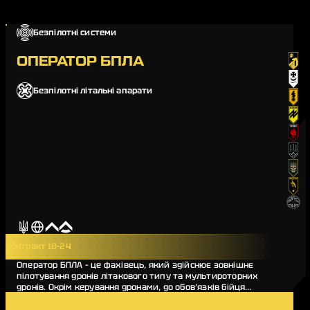
Безпілотні системи
ОПЕРАТОР БПЛА
Безпілотні літальні апарати
Контракт 18-24
Оператор БПЛА – це фахівець, який здійснює зовнішнє
пілотування дронів літакового типу та мультироторних
дронів. Окрім керування дронами, до обов’язків бійця
входять передпольотна підготовка, зб…