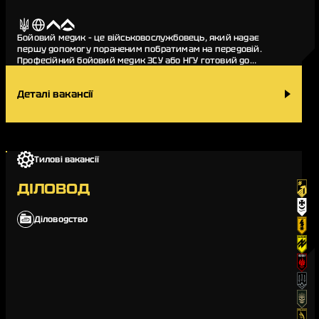
Бойовий медик – це військовослужбовець, який надає
першу допомогу пораненим побратимам на передовій.
Професійний бойовий медик ЗСУ або НГУ готовий до
випробувань поля бою, вміють працювати з поранення…
Деталі вакансії
Тилові вакансії
ДІЛОВОД
Діловодство