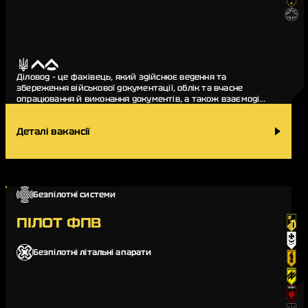
Діловод – це фахівець, який здійснює ведення та
збереження військової документації, облік та вчасне
опрацювання й виконання документів, а також взаємодіє
з іншими підрозділами з метою отримання чи пер…
Деталі вакансії
Безпілотні системи
ПІЛОТ ФПВ
Безпілотні літальні апарати