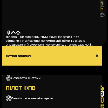
Діловод – це фахівець, який здійснює ведення та
збереження військової документації, облік та вчасне
опрацювання й виконання документів, а також взаємодіє
з іншими підрозділами з метою отримання чи пер…
Деталі вакансії
Безпілотні системи
ПІЛОТ ФПВ
Безпілотні літальні апарати