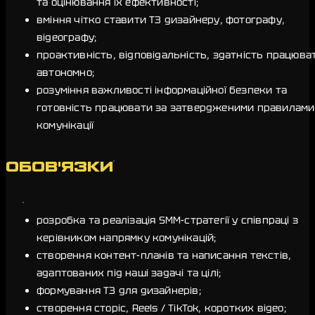
та оцінювання їх ефективності;
вміння чітко ставити ТЗ дизайнеру, фотографу,
відеографу;
проактивність, відповідальність, здатність працюва
автономно;
розуміння важливості інформаційної безпеки та
готовність працювати за затвердженими правилами
комунікації
ОБОВ'ЯЗКИ
розробка та реалізація SMM-стратегії у співпраці з
керівником напрямку комунікацій;
створення контент-планів та написання текстів,
адаптованих під наші задачі та цілі;
формування ТЗ для дизайнерів;
створення сторіс, Reels / TikTok, коротких відео;