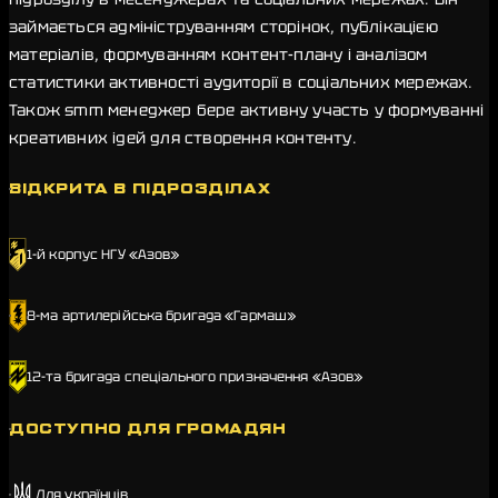
займається адмініструванням сторінок, публікацією
матеріалів, формуванням контент-плану і аналізом
статистики активності аудиторії в соціальних мережах.
Також smm менеджер бере активну участь у формуванні
креативних ідей для створення контенту.
ВІДКРИТА В ПІДРОЗДІЛАХ
1-й корпус НГУ «Азов»
8-ма артилерійська бригада «Гармаш»
12-та бригада спеціального призначення «Азов»
ДОСТУПНО ДЛЯ ГРОМАДЯН
Для українців