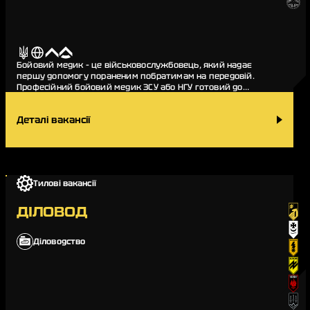
Бойовий медик – це військовослужбовець, який надає
першу допомогу пораненим побратимам на передовій.
Професійний бойовий медик ЗСУ або НГУ готовий до
випробувань поля бою, вміють працювати з поранення…
Деталі вакансії
Тилові вакансії
ДІЛОВОД
Діловодство