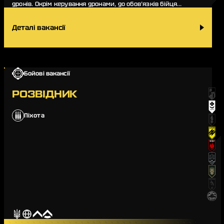
дронів. Окрім керування дронами, до обов’язків бійця
входять передпольотна підготовка, зб…
Деталі вакансії
Бойові вакансії
РОЗВІДНИК
Піхота