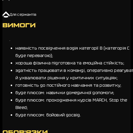
Для сержантів
ВИМОГИ
наявність посвідчення водія категорії B (категорія C
буде перевагою);
хороша фізична підготовка та емоційна стійкість;
здатність працювати в команді, оперативно реагува
й ухвалювати рішення у критичних ситуаціях;
готовність до постійного навчання та розвитку;
буде плюсом: навички домедичної допомоги;
буде плюсом: проходження курсів MARCH, Stop the
Bleed;
буде плюсом: бойовий досвід.
ОБОВ'ЯЗКИ