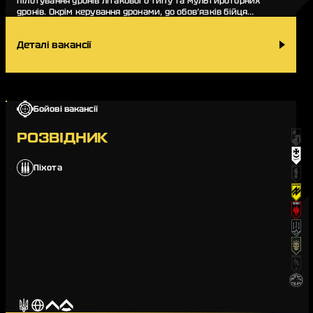
пілотування дронів літакового типу та мультироторних
дронів. Окрім керування дронами, до обов’язків бійця
входять передпольотна підготовка, зб…
Деталі вакансії
Бойові вакансії
РОЗВІДНИК
Піхота