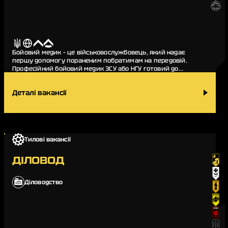
Бойовий медик – це військовослужбовець, який надає
першу допомогу пораненим побратимам на передовій.
Професійний бойовий медик ЗСУ або НГУ готовий до
випробувань поля бою, вміють працювати з поранення…
Деталі вакансії
Тилові вакансії
ДІЛОВОД
Діловодство