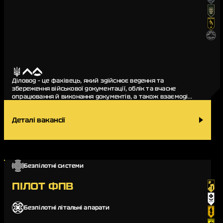
Діловод – це фахівець, який здійснює ведення та
збереження військової документації, облік та вчасне
опрацювання й виконання документів, а також взаємодіє
з іншими підрозділами з метою отримання чи пер…
Деталі вакансії
Безпілотні системи
ПІЛОТ ФПВ
Безпілотні літальні апарати